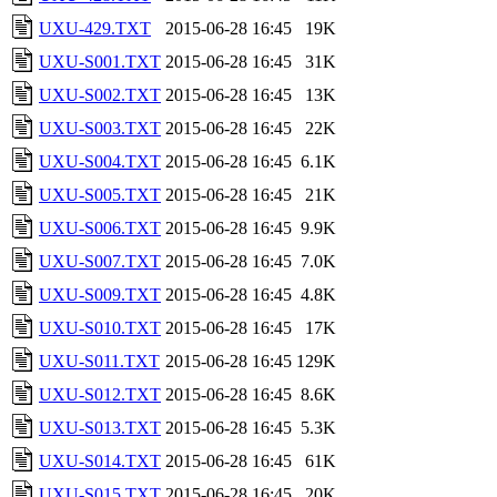
UXU-429.TXT
2015-06-28 16:45
19K
UXU-S001.TXT
2015-06-28 16:45
31K
UXU-S002.TXT
2015-06-28 16:45
13K
UXU-S003.TXT
2015-06-28 16:45
22K
UXU-S004.TXT
2015-06-28 16:45
6.1K
UXU-S005.TXT
2015-06-28 16:45
21K
UXU-S006.TXT
2015-06-28 16:45
9.9K
UXU-S007.TXT
2015-06-28 16:45
7.0K
UXU-S009.TXT
2015-06-28 16:45
4.8K
UXU-S010.TXT
2015-06-28 16:45
17K
UXU-S011.TXT
2015-06-28 16:45
129K
UXU-S012.TXT
2015-06-28 16:45
8.6K
UXU-S013.TXT
2015-06-28 16:45
5.3K
UXU-S014.TXT
2015-06-28 16:45
61K
UXU-S015.TXT
2015-06-28 16:45
20K