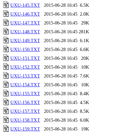
UXU-145.TXT
2015-06-28 16:45
6.5K
UXU-146.TXT
2015-06-28 16:45
2.0K
UXU-147.TXT
2015-06-28 16:45
29K
UXU-148.TXT
2015-06-28 16:45
281K
UXU-149.TXT
2015-06-28 16:45
6.1K
UXU-150.TXT
2015-06-28 16:45
6.6K
UXU-151.TXT
2015-06-28 16:45
20K
UXU-152.TXT
2015-06-28 16:45
10K
UXU-153.TXT
2015-06-28 16:45
7.6K
UXU-154.TXT
2015-06-28 16:45
10K
UXU-155.TXT
2015-06-28 16:45
8.4K
UXU-156.TXT
2015-06-28 16:45
4.5K
UXU-157.TXT
2015-06-28 16:45
8.5K
UXU-158.TXT
2015-06-28 16:45
6.0K
UXU-159.TXT
2015-06-28 16:45
19K