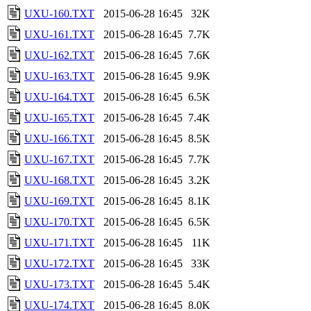
UXU-160.TXT
2015-06-28 16:45
32K
UXU-161.TXT
2015-06-28 16:45
7.7K
UXU-162.TXT
2015-06-28 16:45
7.6K
UXU-163.TXT
2015-06-28 16:45
9.9K
UXU-164.TXT
2015-06-28 16:45
6.5K
UXU-165.TXT
2015-06-28 16:45
7.4K
UXU-166.TXT
2015-06-28 16:45
8.5K
UXU-167.TXT
2015-06-28 16:45
7.7K
UXU-168.TXT
2015-06-28 16:45
3.2K
UXU-169.TXT
2015-06-28 16:45
8.1K
UXU-170.TXT
2015-06-28 16:45
6.5K
UXU-171.TXT
2015-06-28 16:45
11K
UXU-172.TXT
2015-06-28 16:45
33K
UXU-173.TXT
2015-06-28 16:45
5.4K
UXU-174.TXT
2015-06-28 16:45
8.0K