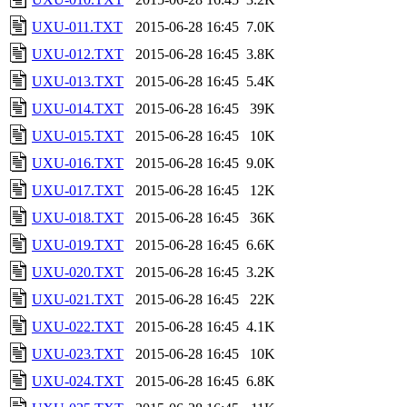
UXU-011.TXT
2015-06-28 16:45
7.0K
UXU-012.TXT
2015-06-28 16:45
3.8K
UXU-013.TXT
2015-06-28 16:45
5.4K
UXU-014.TXT
2015-06-28 16:45
39K
UXU-015.TXT
2015-06-28 16:45
10K
UXU-016.TXT
2015-06-28 16:45
9.0K
UXU-017.TXT
2015-06-28 16:45
12K
UXU-018.TXT
2015-06-28 16:45
36K
UXU-019.TXT
2015-06-28 16:45
6.6K
UXU-020.TXT
2015-06-28 16:45
3.2K
UXU-021.TXT
2015-06-28 16:45
22K
UXU-022.TXT
2015-06-28 16:45
4.1K
UXU-023.TXT
2015-06-28 16:45
10K
UXU-024.TXT
2015-06-28 16:45
6.8K