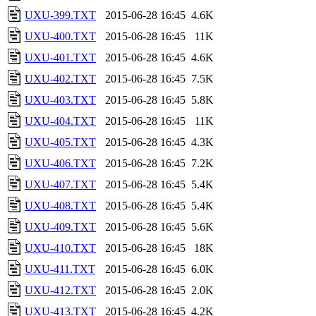
UXU-399.TXT
2015-06-28 16:45
4.6K
UXU-400.TXT
2015-06-28 16:45
11K
UXU-401.TXT
2015-06-28 16:45
4.6K
UXU-402.TXT
2015-06-28 16:45
7.5K
UXU-403.TXT
2015-06-28 16:45
5.8K
UXU-404.TXT
2015-06-28 16:45
11K
UXU-405.TXT
2015-06-28 16:45
4.3K
UXU-406.TXT
2015-06-28 16:45
7.2K
UXU-407.TXT
2015-06-28 16:45
5.4K
UXU-408.TXT
2015-06-28 16:45
5.4K
UXU-409.TXT
2015-06-28 16:45
5.6K
UXU-410.TXT
2015-06-28 16:45
18K
UXU-411.TXT
2015-06-28 16:45
6.0K
UXU-412.TXT
2015-06-28 16:45
2.0K
UXU-413.TXT
2015-06-28 16:45
4.2K