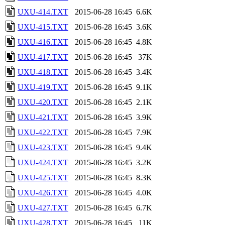
UXU-414.TXT
2015-06-28 16:45
6.6K
UXU-415.TXT
2015-06-28 16:45
3.6K
UXU-416.TXT
2015-06-28 16:45
4.8K
UXU-417.TXT
2015-06-28 16:45
37K
UXU-418.TXT
2015-06-28 16:45
3.4K
UXU-419.TXT
2015-06-28 16:45
9.1K
UXU-420.TXT
2015-06-28 16:45
2.1K
UXU-421.TXT
2015-06-28 16:45
3.9K
UXU-422.TXT
2015-06-28 16:45
7.9K
UXU-423.TXT
2015-06-28 16:45
9.4K
UXU-424.TXT
2015-06-28 16:45
3.2K
UXU-425.TXT
2015-06-28 16:45
8.3K
UXU-426.TXT
2015-06-28 16:45
4.0K
UXU-427.TXT
2015-06-28 16:45
6.7K
UXU-428.TXT
2015-06-28 16:45
11K