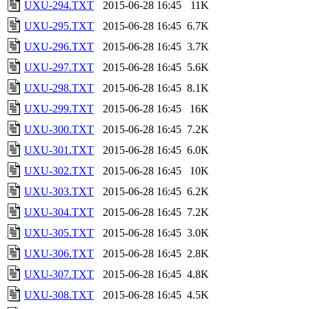
UXU-294.TXT
2015-06-28 16:45
11K
UXU-295.TXT
2015-06-28 16:45
6.7K
UXU-296.TXT
2015-06-28 16:45
3.7K
UXU-297.TXT
2015-06-28 16:45
5.6K
UXU-298.TXT
2015-06-28 16:45
8.1K
UXU-299.TXT
2015-06-28 16:45
16K
UXU-300.TXT
2015-06-28 16:45
7.2K
UXU-301.TXT
2015-06-28 16:45
6.0K
UXU-302.TXT
2015-06-28 16:45
10K
UXU-303.TXT
2015-06-28 16:45
6.2K
UXU-304.TXT
2015-06-28 16:45
7.2K
UXU-305.TXT
2015-06-28 16:45
3.0K
UXU-306.TXT
2015-06-28 16:45
2.8K
UXU-307.TXT
2015-06-28 16:45
4.8K
UXU-308.TXT
2015-06-28 16:45
4.5K