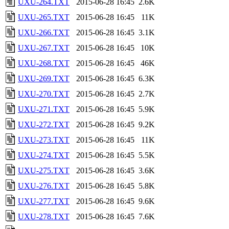
UXU-264.TXT
2015-06-28 16:45
2.6K
UXU-265.TXT
2015-06-28 16:45
11K
UXU-266.TXT
2015-06-28 16:45
3.1K
UXU-267.TXT
2015-06-28 16:45
10K
UXU-268.TXT
2015-06-28 16:45
46K
UXU-269.TXT
2015-06-28 16:45
6.3K
UXU-270.TXT
2015-06-28 16:45
2.7K
UXU-271.TXT
2015-06-28 16:45
5.9K
UXU-272.TXT
2015-06-28 16:45
9.2K
UXU-273.TXT
2015-06-28 16:45
11K
UXU-274.TXT
2015-06-28 16:45
5.5K
UXU-275.TXT
2015-06-28 16:45
3.6K
UXU-276.TXT
2015-06-28 16:45
5.8K
UXU-277.TXT
2015-06-28 16:45
9.6K
UXU-278.TXT
2015-06-28 16:45
7.6K