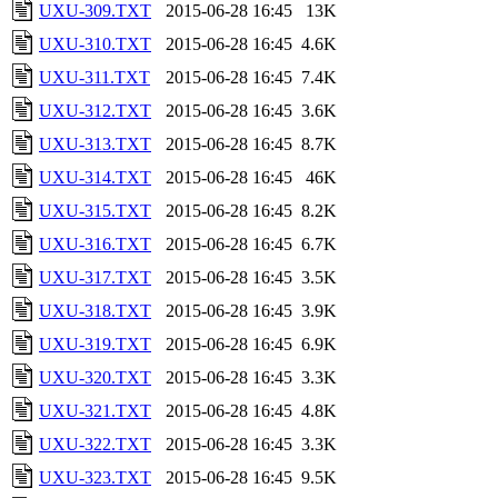
UXU-309.TXT
2015-06-28 16:45
13K
UXU-310.TXT
2015-06-28 16:45
4.6K
UXU-311.TXT
2015-06-28 16:45
7.4K
UXU-312.TXT
2015-06-28 16:45
3.6K
UXU-313.TXT
2015-06-28 16:45
8.7K
UXU-314.TXT
2015-06-28 16:45
46K
UXU-315.TXT
2015-06-28 16:45
8.2K
UXU-316.TXT
2015-06-28 16:45
6.7K
UXU-317.TXT
2015-06-28 16:45
3.5K
UXU-318.TXT
2015-06-28 16:45
3.9K
UXU-319.TXT
2015-06-28 16:45
6.9K
UXU-320.TXT
2015-06-28 16:45
3.3K
UXU-321.TXT
2015-06-28 16:45
4.8K
UXU-322.TXT
2015-06-28 16:45
3.3K
UXU-323.TXT
2015-06-28 16:45
9.5K