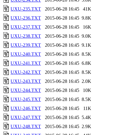
UXU-235.TXT
2015-06-28 16:45
41K
UXU-236.TXT
2015-06-28 16:45
9.8K
UXU-237.TXT
2015-06-28 16:45
16K
UXU-238.TXT
2015-06-28 16:45
9.0K
UXU-239.TXT
2015-06-28 16:45
9.1K
UXU-240.TXT
2015-06-28 16:45
8.5K
UXU-241.TXT
2015-06-28 16:45
6.8K
UXU-242.TXT
2015-06-28 16:45
8.5K
UXU-243.TXT
2015-06-28 16:45
2.0K
UXU-244.TXT
2015-06-28 16:45
10K
UXU-245.TXT
2015-06-28 16:45
8.5K
UXU-246.TXT
2015-06-28 16:45
11K
UXU-247.TXT
2015-06-28 16:45
5.4K
UXU-248.TXT
2015-06-28 16:45
2.9K