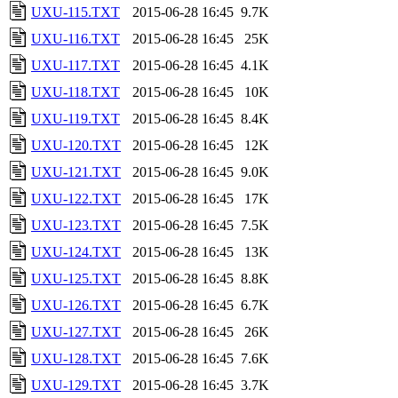
UXU-115.TXT
2015-06-28 16:45
9.7K
UXU-116.TXT
2015-06-28 16:45
25K
UXU-117.TXT
2015-06-28 16:45
4.1K
UXU-118.TXT
2015-06-28 16:45
10K
UXU-119.TXT
2015-06-28 16:45
8.4K
UXU-120.TXT
2015-06-28 16:45
12K
UXU-121.TXT
2015-06-28 16:45
9.0K
UXU-122.TXT
2015-06-28 16:45
17K
UXU-123.TXT
2015-06-28 16:45
7.5K
UXU-124.TXT
2015-06-28 16:45
13K
UXU-125.TXT
2015-06-28 16:45
8.8K
UXU-126.TXT
2015-06-28 16:45
6.7K
UXU-127.TXT
2015-06-28 16:45
26K
UXU-128.TXT
2015-06-28 16:45
7.6K
UXU-129.TXT
2015-06-28 16:45
3.7K