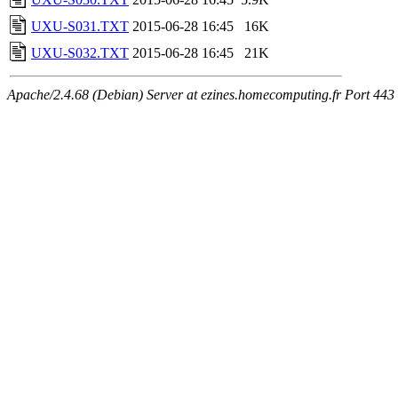
UXU-S031.TXT
2015-06-28 16:45
16K
UXU-S032.TXT
2015-06-28 16:45
21K
Apache/2.4.68 (Debian) Server at ezines.homecomputing.fr Port 443