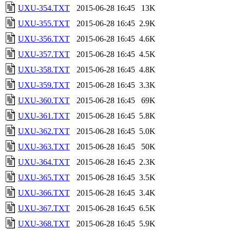
UXU-354.TXT
2015-06-28 16:45
13K
UXU-355.TXT
2015-06-28 16:45
2.9K
UXU-356.TXT
2015-06-28 16:45
4.6K
UXU-357.TXT
2015-06-28 16:45
4.5K
UXU-358.TXT
2015-06-28 16:45
4.8K
UXU-359.TXT
2015-06-28 16:45
3.3K
UXU-360.TXT
2015-06-28 16:45
69K
UXU-361.TXT
2015-06-28 16:45
5.8K
UXU-362.TXT
2015-06-28 16:45
5.0K
UXU-363.TXT
2015-06-28 16:45
50K
UXU-364.TXT
2015-06-28 16:45
2.3K
UXU-365.TXT
2015-06-28 16:45
3.5K
UXU-366.TXT
2015-06-28 16:45
3.4K
UXU-367.TXT
2015-06-28 16:45
6.5K
UXU-368.TXT
2015-06-28 16:45
5.9K