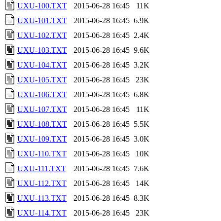
UXU-100.TXT
2015-06-28 16:45
11K
UXU-101.TXT
2015-06-28 16:45
6.9K
UXU-102.TXT
2015-06-28 16:45
2.4K
UXU-103.TXT
2015-06-28 16:45
9.6K
UXU-104.TXT
2015-06-28 16:45
3.2K
UXU-105.TXT
2015-06-28 16:45
23K
UXU-106.TXT
2015-06-28 16:45
6.8K
UXU-107.TXT
2015-06-28 16:45
11K
UXU-108.TXT
2015-06-28 16:45
5.5K
UXU-109.TXT
2015-06-28 16:45
3.0K
UXU-110.TXT
2015-06-28 16:45
10K
UXU-111.TXT
2015-06-28 16:45
7.6K
UXU-112.TXT
2015-06-28 16:45
14K
UXU-113.TXT
2015-06-28 16:45
8.3K
UXU-114.TXT
2015-06-28 16:45
23K